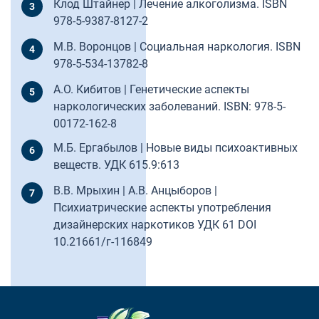
Клод Штайнер | Лечение алкоголизма. ISBN
978-5-9387-8127-2
М.В. Воронцов | Социальная наркология. ISBN
978-5-534-13782-8
А.О. Кибитов | Генетические аспекты
наркологических заболеваний. ISBN: 978-5-
00172-162-8
М.Б. Ергабылов | Новые виды психоактивных
веществ. УДК 615.9:613
В.В. Мрыхин | А.В. Анцыборов |
Психиатрические аспекты употребления
дизайнерских наркотиков УДК 61 DOI
10.21661/г-116849