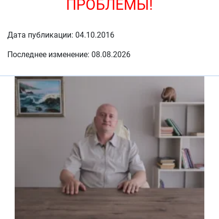
ПРОБЛЕМЫ!
Дата публикации: 04.10.2016
Последнее изменение: 08.08.2026