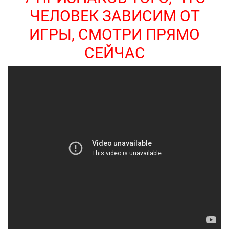
ЧЕЛОВЕК ЗАВИСИМ ОТ
ИГРЫ, СМОТРИ ПРЯМО
СЕЙЧАС