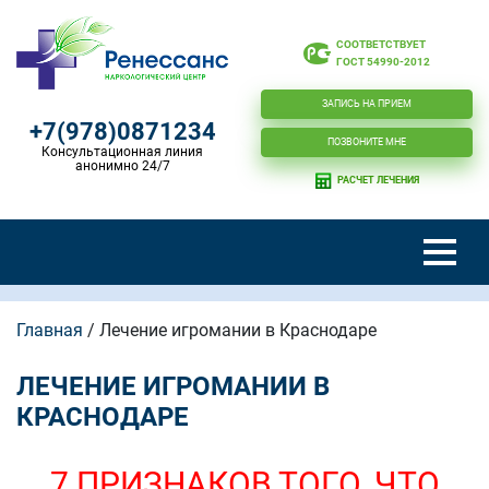
СООТВЕТСТВУЕТ
ГОСТ 54990-2012
ЗАПИСЬ НА ПРИЕМ
+7(978)0871234
ПОЗВОНИТЕ МНЕ
Консультационная линия
анонимно 24/7
РАСЧЕТ ЛЕЧЕНИЯ
Главная
/
Лечение игромании в Краснодаре
ЛЕЧЕНИЕ ИГРОМАНИИ В
КРАСНОДАРЕ
7 ПРИЗНАКОВ ТОГО, ЧТО