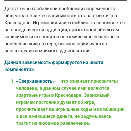
Достаточно глобальной проблемой современного
общества является зависимость от азартных игр в
Краснодаре. Игромания или «гемблинг» основывается
на поведенческой аддикции, при которой объектом
зависимости становится не химическое вещество, а
поведенческий паттерн, вызывающий чувства
наслаждения и мнимого удовольствия.
Данная зависимость формируется на шести
компонентах:
«Сверхценность»
— что означает приоритеты
человека, в данном случае ими являются
азартные игры в Краснодаре. Зависимый
игроман постоянно думает об игре,
просчитывает выигрышные ходы и комбинации,
а все имеющиеся деньги, не задумываясь,
тратит на любимое развлечение.