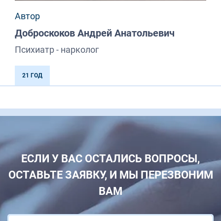
Автор
Доброскоков Андрей Анатольевич
Психиатр - нарколог
21 ГОД
ЕСЛИ У ВАС ОСТАЛИСЬ ВОПРОСЫ,
ОСТАВЬТЕ ЗАЯВКУ, И МЫ ПЕРЕЗВОНИМ
ВАМ