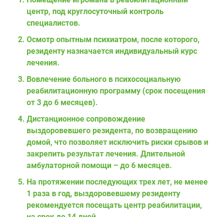
центр, под круглосуточный контроль
специалистов.
Осмотр опытным психиатром, после которого,
резиденту назначается индивидуальный курс
лечения.
Вовлечение больного в психосоциальную
реабилитационную программу (срок посещения
от 3 до 6 месяцев).
Дистанционное сопровождение
выздоровевшего резидента, по возвращению
домой, что позволяет исключить риски срывов и
закрепить результат лечения. Длительной
амбулаторной помощи – до 6 месяцев.
На протяжении последующих трех лет, не менее
1 раза в год, выздоровевшему резиденту
рекомендуется посещать центр реабилитации,
на срок до 14 дней.