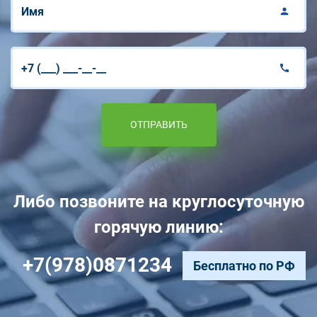
ОТПРАВИТЬ
Либо позвоните на круглосуточную
горячую линию:
+7(978)0871234
Бесплатно по РФ