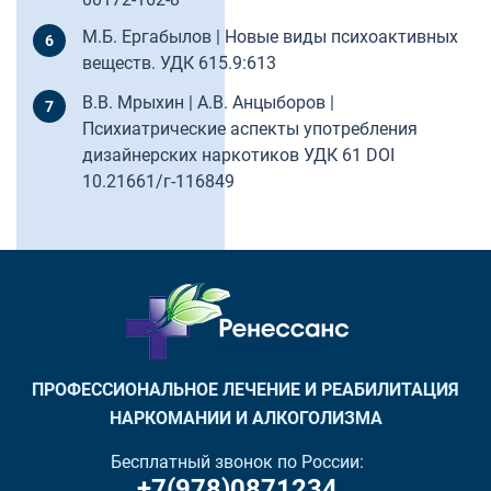
М.Б. Ергабылов | Новые виды психоактивных
веществ. УДК 615.9:613
В.В. Мрыхин | А.В. Анцыборов |
Психиатрические аспекты употребления
дизайнерских наркотиков УДК 61 DOI
10.21661/г-116849
ПРОФЕССИОНАЛЬНОЕ ЛЕЧЕНИЕ И РЕАБИЛИТАЦИЯ
НАРКОМАНИИ И АЛКОГОЛИЗМА
Бесплатный звонок по России:
+7(978)0871234