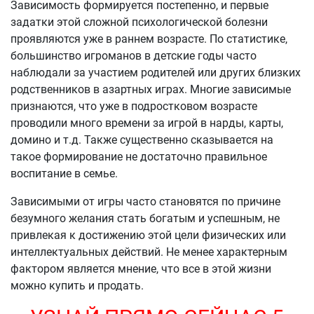
Зависимость формируется постепенно, и первые
задатки этой сложной психологической болезни
проявляются уже в раннем возрасте. По статистике,
большинство игроманов в детские годы часто
наблюдали за участием родителей или других близких
родственников в азартных играх. Многие зависимые
признаются, что уже в подростковом возрасте
проводили много времени за игрой в нарды, карты,
домино и т.д. Также существенно сказывается на
такое формирование не достаточно правильное
воспитание в семье.
Зависимыми от игры часто становятся по причине
безумного желания стать богатым и успешным, не
привлекая к достижению этой цели физических или
интеллектуальных действий. Не менее характерным
фактором является мнение, что все в этой жизни
можно купить и продать.