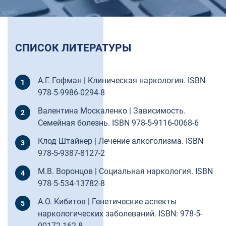
СПИСОК ЛИТЕРАТУРЫ
А.Г. Гофман | Клиническая наркология. ISBN
978-5-9986-0294-8
Валентина Москаленко | Зависимость.
Семейная болезнь. ISBN 978-5-9116-0068-6
Клод Штайнер | Лечение алкоголизма. ISBN
978-5-9387-8127-2
М.В. Воронцов | Социальная наркология. ISBN
978-5-534-13782-8
А.О. Кибитов | Генетические аспекты
наркологических заболеваний. ISBN: 978-5-
00172-162-8