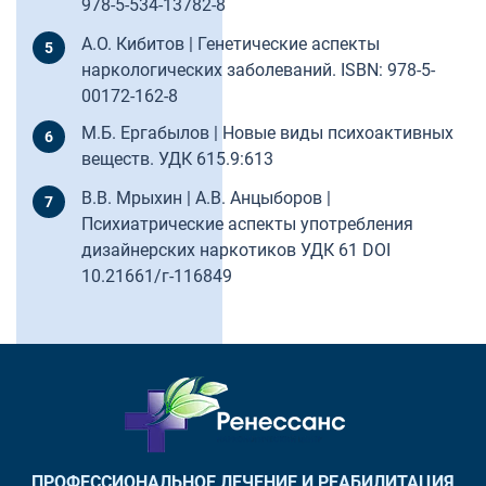
978-5-534-13782-8
А.О. Кибитов | Генетические аспекты
наркологических заболеваний. ISBN: 978-5-
00172-162-8
М.Б. Ергабылов | Новые виды психоактивных
веществ. УДК 615.9:613
В.В. Мрыхин | А.В. Анцыборов |
Психиатрические аспекты употребления
дизайнерских наркотиков УДК 61 DOI
10.21661/г-116849
ПРОФЕССИОНАЛЬНОЕ ЛЕЧЕНИЕ И РЕАБИЛИТАЦИЯ