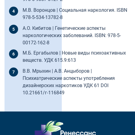
М.В. Воронцов | Социальная наркология. ISBN
978-5-534-13782-8
А.О. Кибитов | Генетические аспекты
наркологических заболеваний. ISBN: 978-5-
00172-162-8
М.Б. Ергабылов | Новые виды психоактивных
веществ. УДК 615.9:613
В.В. Мрыхин | А.В. Анцыборов |
Психиатрические аспекты употребления
дизайнерских наркотиков УДК 61 DOI
10.21661/г-116849