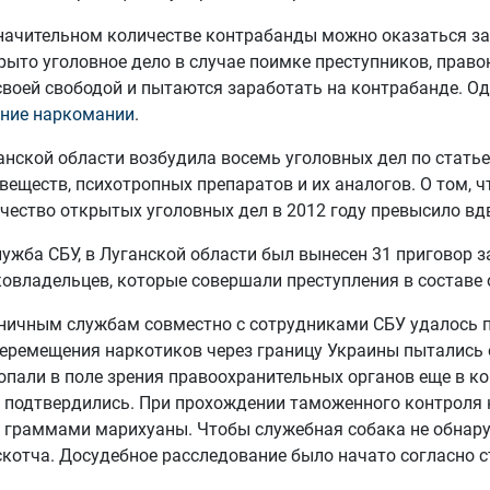
начительном количестве контрабанды можно оказаться за 
крыто уголовное дело в случае поимке преступников, прав
своей свободой и пытаются заработать на контрабанде. О
ение наркомании
.
анской области возбудила восемь уголовных дел по стать
веществ, психотропных препаратов и их аналогов. О том, 
ичество открытых уголовных дел в 2012 году превысило вд
служба СБУ, в Луганской области был вынесен 31 приговор 
овладельцев, которые совершали преступления в составе 
аничным службам совместно с сотрудниками СБУ удалось 
перемещения наркотиков через границу Украины пытались 
опали в поле зрения правоохранительных органов еще в к
 подтвердились. При прохождении таможенного контроля н
5 граммами марихуаны. Чтобы служебная собака не обнаруж
котча. Досудебное расследование было начато согласно ст